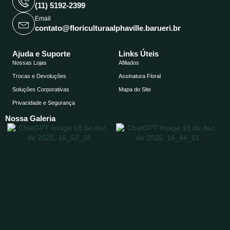
k
e
(11) 5192-2399
-
r
Email
f
contato@floriculturaalphaville.barueri.br
Ajuda e Suporte
Links Úteis
Nossas Lojas
Afiliados
Trocas e Devoluções
Assinatura Floral
Soluções Corporativas
Mapa do Site
Privacidade e Segurança
Nossa Galeria