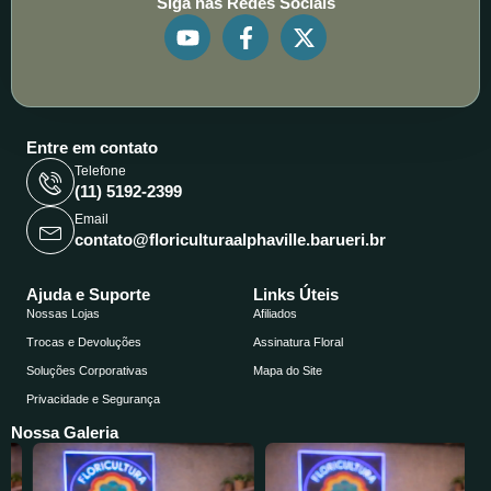
Siga nas Redes Sociais
Y
F
X
o
a
-
u
c
t
t
e
w
u
b
i
b
o
t
Entre em contato
e
o
t
Telefone
k
e
(11) 5192-2399
-
r
Email
f
contato@floriculturaalphaville.barueri.br
Ajuda e Suporte
Links Úteis
Nossas Lojas
Afiliados
Trocas e Devoluções
Assinatura Floral
Soluções Corporativas
Mapa do Site
Privacidade e Segurança
Nossa Galeria