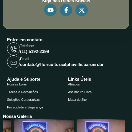
Siga nas Redes Sociais
Y
F
X
o
a
-
u
c
t
t
e
w
u
b
i
b
o
t
Entre em contato
e
o
t
Telefone
k
e
(11) 5192-2399
-
r
Email
f
contato@floriculturaalphaville.barueri.br
Ajuda e Suporte
Links Úteis
Nossas Lojas
Afiliados
Trocas e Devoluções
Assinatura Floral
Soluções Corporativas
Mapa do Site
Privacidade e Segurança
Nossa Galeria